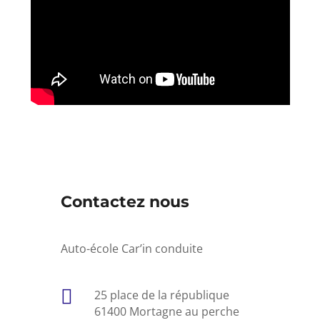
Contactez nous
Auto-école Car’in conduite

25 place de la république
61400 Mortagne au perche