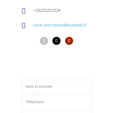

+33233252324

carin.inscription@outlook.fr